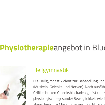
Physiotherapie
angebot in Bl
Heilgymnastik
Die Heilgymnastik dient zur Behandlung vo
(Muskeln, Gelenke und Nerven). Nach ausfüh
Grifftechniken Gelenksblockaden gelöst und
physiologische (gesunde) Beweglichkeit wie
abgeschwächte Muskulatur verursacht, komm