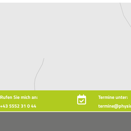
Rufen Sie mich an:
Termine unter:

+43 5552 31 0 44
termine@physio