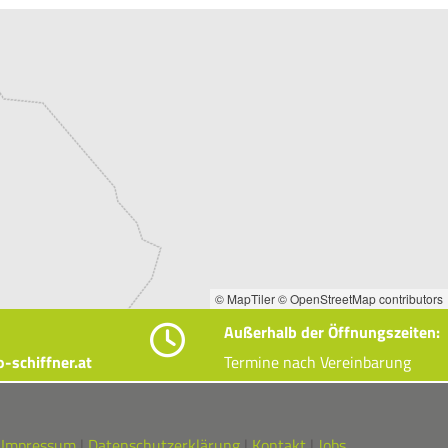
© MapTiler
© OpenStreetMap contributors
Außerhalb der Öffnungszeiten:

-schiffner.at
Termine nach Vereinbarung
Impressum
|
Datenschutzerklärung
|
Kontakt
|
Jobs