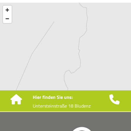
Hier finden Sie uns:


Untersteinstraße 18 Bludenz